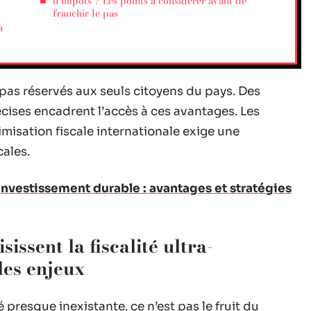
d’impôts ? Les points à considérer avant de
franchir le pas
à
pas réservés aux seuls citoyens du pays. Des
cises encadrent l’accès à ces avantages. Les
misation fiscale internationale exige une
ales.
'investissement durable : avantages et stratégies
issent la fiscalité ultra-
les enjeux
é presque inexistante, ce n’est pas le fruit du