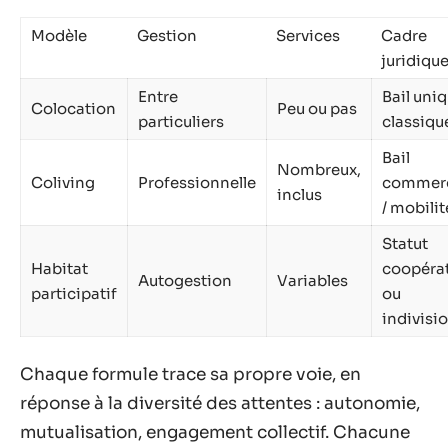
Modèle
Gestion
Services
Cadre
juridiqu
Entre
Bail uni
Colocation
Peu ou pas
particuliers
classiqu
Bail
Nombreux,
Coliving
Professionnelle
commerc
inclus
/ mobilit
Statut
Habitat
coopérat
Autogestion
Variables
participatif
ou
indivisi
Chaque formule trace sa propre voie, en
réponse à la diversité des attentes : autonomie,
mutualisation, engagement collectif. Chacune