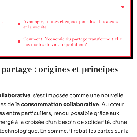
et
Avantages, limites et enjeux pour les utilisateurs
et la société
Comment l’économie du partage transforme-t-elle
nos modes de vie au quotidien ?
artage : origines et principes
llaborative
, s’est imposée comme une nouvelle
es de la
consommation collaborative
. Au cœur
es entre particuliers, rendu possible grâce aux
gé à la croisée d’un besoin de solidarité, d’une
chnologique. En somme, il rebat les cartes sur la