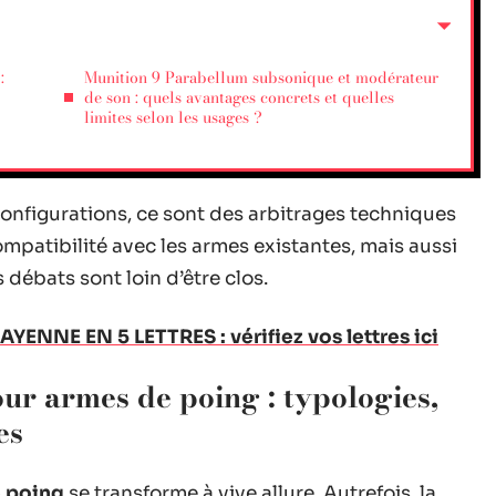
:
Munition 9 Parabellum subsonique et modérateur
de son : quels avantages concrets et quelles
limites selon les usages ?
onfigurations, ce sont des arbitrages techniques
compatibilité avec les armes existantes, mais aussi
s débats sont loin d’être clos.
AYENNE EN 5 LETTRES : vérifiez vos lettres ici
r armes de poing : typologies,
es
e poing
se transforme à vive allure. Autrefois, la