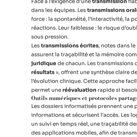
Face à l’exigence d’une
transmission
fia
dans les équipes. Les
transmissions oral
force : la spontanéité, l’interactivité, la p
réactions. Leur faiblesse : le risque d’ou
sous pression.
Les
transmissions écrites
, notes dans le
assurent la traçabilité et la mémoire com
juridique
de chacun. Les transmissions 
résultats
», offrent une synthèse claire de
l’évolution clinique. Cette approche facil
permet une
réévaluation
rapide si besoi
Outils numériques et protocoles partag
Les dossiers informatisés prennent une pl
informations et sécurisent l’accès. Les l
un suivi en temps réel, une traçabilité d
des applications mobiles, afin de trans