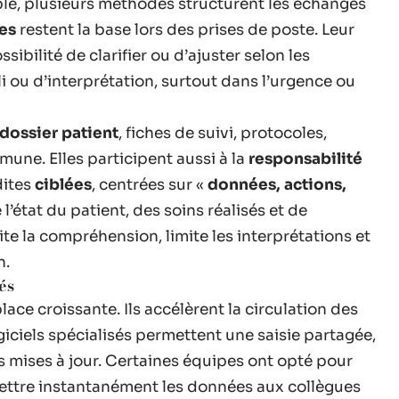
ble, plusieurs méthodes structurent les échanges
es
restent la base lors des prises de poste. Leur
ossibilité de clarifier ou d’ajuster selon les
bli ou d’interprétation, surtout dans l’urgence ou
dossier patient
, fiches de suivi, protocoles,
mune. Elles participent aussi à la
responsabilité
dites
ciblées
, centrées sur «
données, actions,
 l’état du patient, des soins réalisés et de
ite la compréhension, limite les interprétations et
n.
és
ace croissante. Ils accélèrent la circulation des
ogiciels spécialisés permettent une saisie partagée,
es mises à jour. Certaines équipes ont opté pour
mettre instantanément les données aux collègues