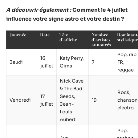
A découvrir également :
Comment le 4 juillet
influence votre signe astro et votre destin ?
Journée
Date
Tête
Nombre
Dominant
d’affiche
d’artistes
stylistique
annoncés
Pop, rap
16
Katy Perry,
Jeudi
7
FR,
juillet
Gims
reggae
Nick Cave
& The Bad
Rock,
17
Seeds,
Vendredi
19
chanson
juillet
Jean-
electro
Louis
Aubert
Pop,