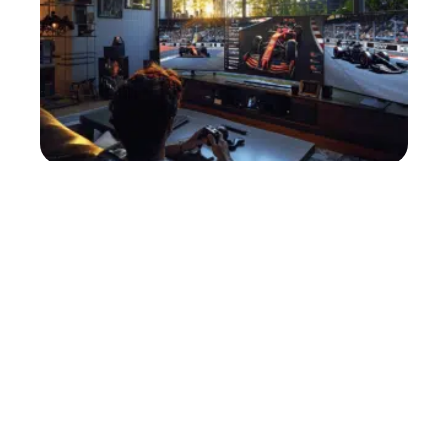
Diffusion des qualifications
F1 : les chaînes à ne pas
manquer
11 mars 2026
Contact
Mentions Légales
Sitemap
© 2025 | starlightinfos.fr