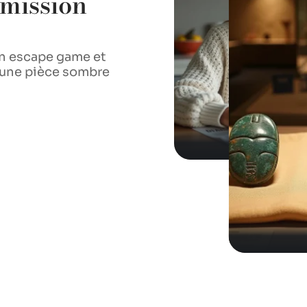
 mission
pour réussir
déclaration
un escape game et
Un chiffre, une erreur,
s une pièce sombre
sanction qui tombe. La
version numérique, ne
EN SAVOIR PLUS