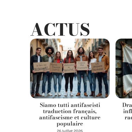
ACTUS
ficiels :
Siamo tutti antifascisti
Dra
uteurs
traduction français,
inf
antifascisme et culture
ra
populaire
26 juillet 2026