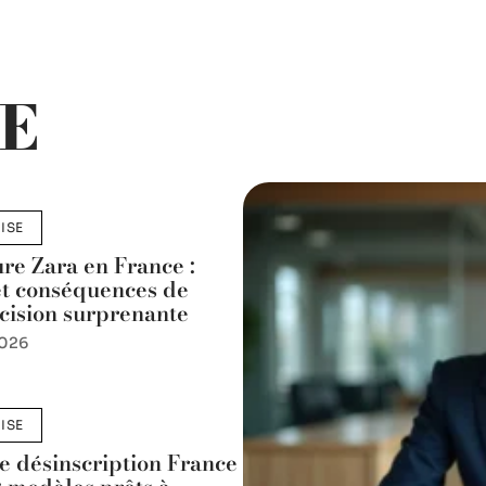
E
ISE
re Zara en France :
et conséquences de
écision surprenante
2026
ISE
de désinscription France