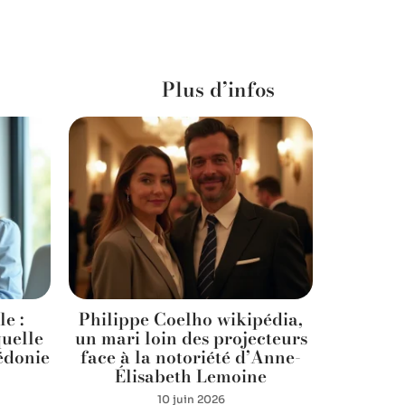
Plus d’infos
e :
Philippe Coelho wikipédia,
Ramadan 
quelle
un mari loin des projecteurs
organis
édonie
face à la notoriété d’Anne-
l
Élisabeth Lemoine
10 juin 2026