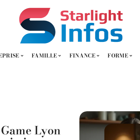
EPRISE
FAMILLE
FINANCE
FORME
DIGITAL
e Game Lyon
Prodouane :