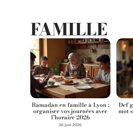
FAMILLE
kipédia,
Ramadan en famille à Lyon :
Def g
ojecteurs
organiser vos journées avec
mot s
 d’Anne-
l’horaire 2026
oine
26 juin 2026