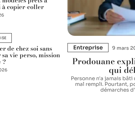
: modèles prêts à
 à copier-coller
26
ISE
er de chez soi sans
Entreprise
9 mars 2
r sa vie perso, mission
Prodouane expl
 ?
qui dé
026
Personne n'a jamais bâti
mal rempli. Pourtant, 
démarches d'