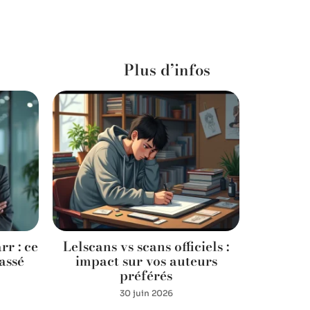
Plus d’infos
r : ce
Lelscans vs scans officiels :
Siamo
assé
impact sur vos auteurs
trad
préférés
antif
30 juin 2026